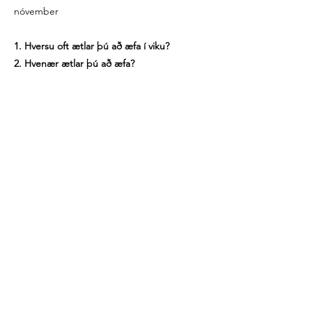
nóvember
1. Hversu oft ætlar þú að æfa í viku?
2. Hvenær ætlar þú að æfa?
3. Hvar ætlar þú að æfa?
​Markmiðið mega líka vera kósy eins og t.d.
Ég ætla að gera eitthvað fyrir sjálfa mig öll
sunnudagskvöld.
Áskrift
Nýskráning