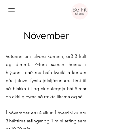
Nóvember
Veturinn er í alvöru kominn, orðið kalt
og dimmt. Æfum saman heima í
hlýjunni, það má hafa kveikt á kertum
eða jafnvel fyrstu jólaljósunum. Tími til
að hlakka til og skipuleggja hátíðirnar
en ekki gleyma að rækta líkama og sál.
​Í nóvember eru 4 vikur. Í hverri viku eru
3 hálftíma æfingar og 1 mini æfing sem
er 10-20 mín.