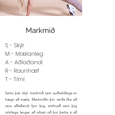
Markmið
S - Skýr
M - Mælanleg
A - Aðlaðandi
R - Raunhæf
​T - Tími
Settu þér skýr markmið sem auðveldlega er
hægt að mæla. Markmiðin þín verða líka að
vera aðlaðandi fyrir þig, eitthvað sem þig
virkilega langar að eltast við því þetta á að