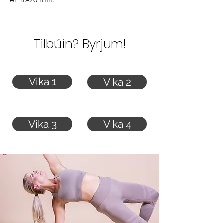
Tilbúin? Byrjum!
Vika 1
Vika 2
Vika 3
Vika 4