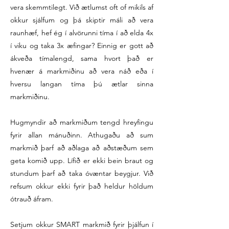
vera skemmtilegt. Við ætlumst oft of mikils af
okkur sjálfum og þá skiptir máli að vera
raunhæf, hef ég í alvörunni tíma í að elda 4x
í viku og taka 3x æfingar? Einnig er gott að
ákveða tímalengd, sama hvort það er
hvenær á markmiðinu að vera náð eða í
hversu langan tíma þú ætlar sinna
markmiðinu.
Hugmyndir að markmiðum tengd hreyfingu
fyrir allan mánuðinn. Athugaðu að sum
markmið þarf að aðlaga að aðstæðum sem
geta komið upp. Lífið er ekki bein braut og
stundum þarf að taka óvæntar beygjur. Við
refsum okkur ekki fyrir það heldur höldum
ótrauð áfram.
Setjum okkur SMART markmið fyrir þjálfun í