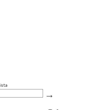
ista
→