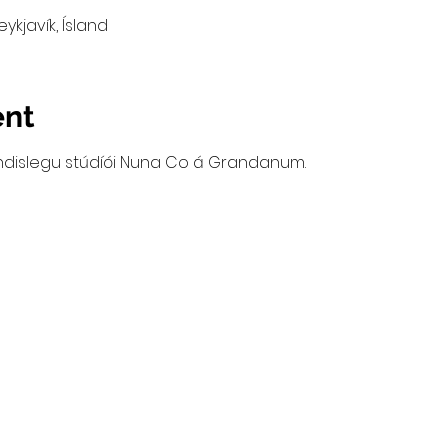
Reykjavík, Ísland
ent
í yndislegu stúdíói Nuna Co á Grandanum. 