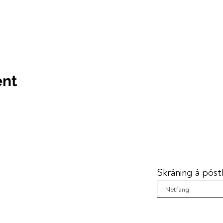
ent
Skráning á póstl