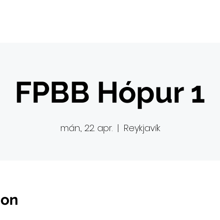
FPBB Hópur 1
mán., 22. apr.
  |  
Reykjavík
ion