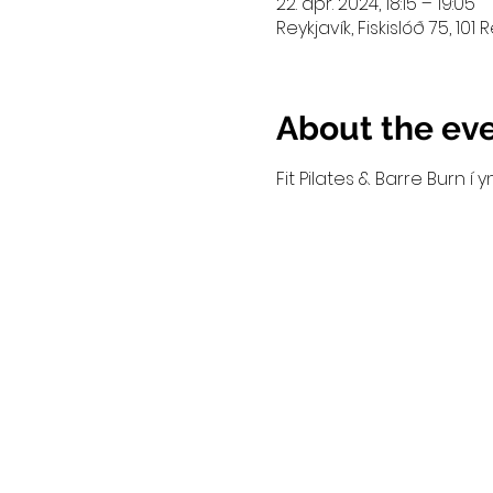
22. apr. 2024, 18:15 – 19:05
Reykjavík, Fiskislóð 75, 101 
About the ev
Fit Pilates & Barre Burn 