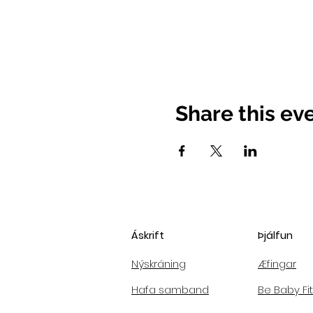
Share this ev
Áskrift
Þjálfun
Nýskráning
Æfingar
Hafa samband
Be Baby Fit