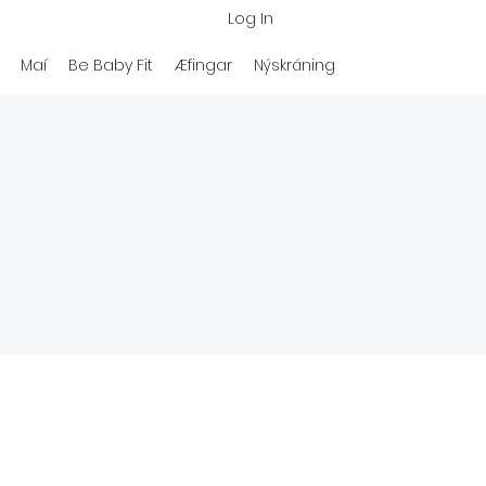
Log In
Maí
Be Baby Fit
Æfingar
Nýskráning